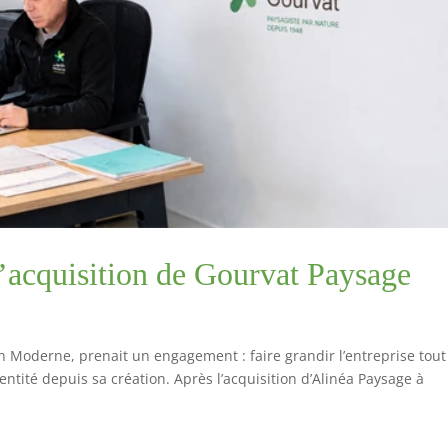
l’acquisition de Gourvat Paysage
n Moderne, prenait un engagement : faire grandir l’entreprise tout
entité depuis sa création. Après l’acquisition d’Alinéa Paysage à