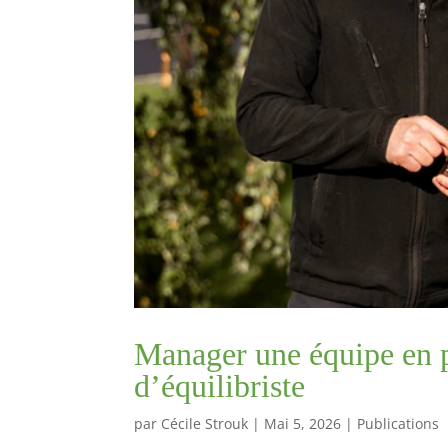
Manager une équipe en 
d’équilibriste
par
Cécile Strouk
|
Mai 5, 2026
|
Publications