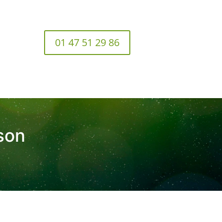
01 47 51 29 86
son