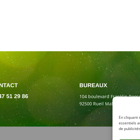
NTACT
BUREAUX
47 51 29 86
104 boulevard Franklin Roose
92500 Rueil Malmaison
En cliquant 
essentiels a
de publicités